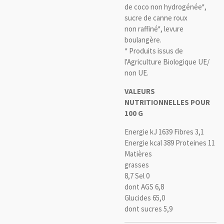
de coco non hydrogénée*,
sucre de canne roux
non raffiné*, levure
boulangère.
* Produits issus de
l'Agriculture Biologique UE/
non UE.
VALEURS
NUTRITIONNELLES
POUR
100 G
Energie kJ 1639 Fibres 3,1
Energie kcal 389 Proteines 11
Matières
grasses
8,7 Sel 0
dont AGS 6,8
Glucides 65,0
dont sucres 5,9