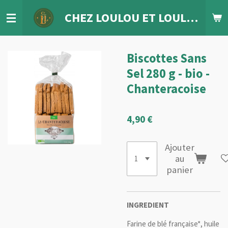
Passer
CHEZ LOULOU
ET
LOULETTE
au
contenu
principal
Biscottes Sans
Sel 280 g - bio -
Chanteracoise
4,90 €
Ajouter
au
panier
INGREDIENT
Farine de blé française*, huile