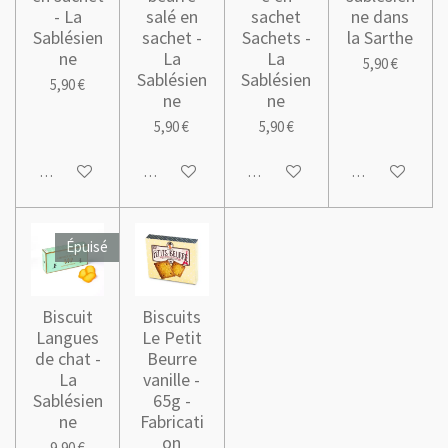
- La
salé en
sachet
ne dans
Sablésien
sachet -
Sachets -
la Sarthe
ne
La
La
5,90 €
Sablésien
Sablésien
5,90 €
ne
ne
5,90 €
5,90 €
Ajouter au panier
M'avertir si disponible
M'avertir si disponible
M'avertir si dis
Épuisé
Biscuit
Biscuits
Langues
Le Petit
de chat -
Beurre
La
vanille -
Sablésien
65g -
ne
Fabricati
on
9,90 €