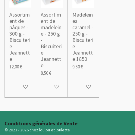
Assortim
Assortim
Madelein
ent de
ent de
es
pâques -
madelein
caramel -
300 g -
e - 250 g
250 g -
Biscuiteri
-
Biscuiteri
e
Biscuiteri
e
Jeannett
e
Jeannett
e
Jeannett
e 1850
e
12,00 €
9,50 €
8,50 €
M'avertir si disponible
M'avertir si disponible
M'avertir si disponible
Conditions générales de Vente
© 2023 - 2026 chez loulou et loulette