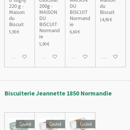
220 g -
200g -
DU
du
Maison
MAISON
BISCUIT
Biscuit
du
DU
Normand
14,90 €
Biscuit
BISCUIT
ie
Normand
5,90 €
6,60 €
ie
5,90 €
Ajouter au panier
Ajouter au panier
M'avertir si disponible
M'avertir si dis
Biscuiterie Jeannette 1850 Normandie
Épuisé
Épuisé
Épuisé