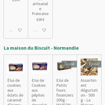
artisanal
e
Francaise
4,90 €
M'avertir si disponible
Ajouter au panier
La maison du Biscuit - Normandie
Épuisé
Épuisé
Étui de
Etui de
Etui de
Assortim
cookies
Cookies
Petits
ent
aux
aux
fours
dégustati
éclats de
pépites
financiers
on - 500
caramel
de
200g -
g - La
d’Isigny
chocolat
MAISON
Maison