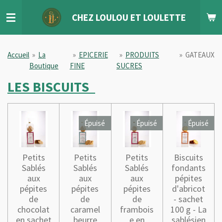
Passer
CHEZ LOULOU
ET
LOULETTE
au
contenu
principal
Accueil
»
La
»
EPICERIE
»
PRODUITS
»
GATEAUX
Boutique
FINE
SUCRES
LES BISCUITS
Épuisé
Épuisé
Épuisé
Petits
Petits
Petits
Biscuits
Sablés
Sablés
Sablés
fondants
aux
aux
aux
pépites
pépites
pépites
pépites
d'abricot
de
de
de
- sachet
chocolat
caramel
frambois
100 g - La
en sachet
beurre
e en
sablésien