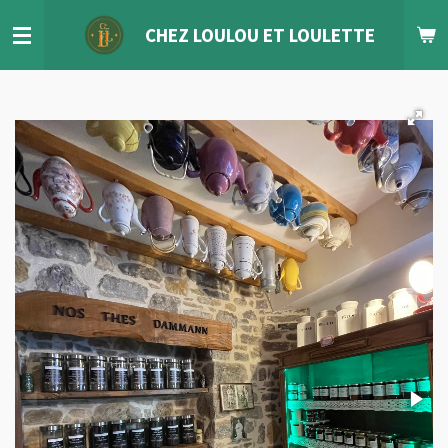
Passer
CHEZ LOULOU
ET
LOULETTE
au
contenu
principal