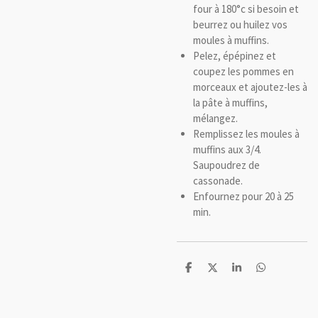
four à 180°c si besoin et
beurrez ou huilez vos
moules à muffins.
Pelez, épépinez et
coupez les pommes en
morceaux et ajoutez-les à
la pâte à muffins,
mélangez.
Remplissez les moules à
muffins aux 3/4.
Saupoudrez de
cassonade.
Enfournez pour 20 à 25
min.
P
P
P
P
a
a
a
a
r
r
r
r
t
t
t
t
a
a
a
a