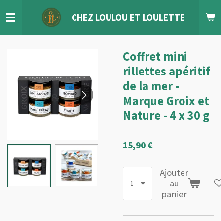
Passer
CHEZ LOULOU
ET
LOULETTE
au
contenu
principal
Coffret mini
rillettes apéritif
de la mer -
Marque Groix et
Nature - 4 x 30 g
15,90 €
Ajouter
au
panier