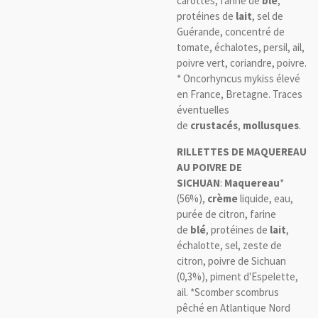
carottes, farine de
blé
,
protéines de
lait
, sel de
Guérande, concentré de
tomate, échalotes, persil, ail,
poivre vert, coriandre, poivre.
* Oncorhyncus mykiss élevé
en France, Bretagne. Traces
éventuelles
de
crustacés
,
mollusques
.
RILLETTES DE MAQUEREAU
AU POIVRE DE
SICHUAN
:
Maquereau
*
(56%),
crème
liquide, eau,
purée de citron, farine
de
blé
, protéines de
lait
,
échalotte, sel, zeste de
citron, poivre de Sichuan
(0,3%), piment d'Espelette,
ail. *Scomber scombrus
pêché en Atlantique Nord