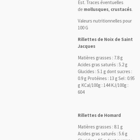
Est. Traces éventuelles
de
mollusques
,
crustacés
.
Valeurs nutritionnelles pour
100 G
Rillettes de Noix de Saint
Jacques
Matières grasses : 7.8 g
Acides gras saturés : 5.2 g
Glucides : 5.1 g dont sucres :
0.9 g Protéines : 13 g Sel : 0.95
g KCal/100g : 144 KJ/100g :
604
Rillettes de Homard
Matières grasses : 8.1 g
Acides gras saturés : 5.6 g