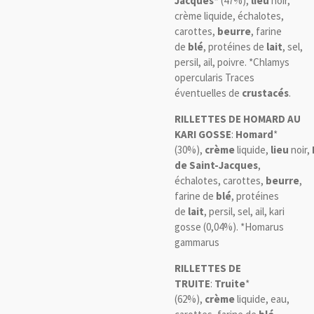
Jacques*
(47%),
lieu
noir,
crème liquide, échalotes,
carottes,
beurre
, farine
de
blé
, protéines de
lait
, sel,
persil, ail, poivre. *Chlamys
opercularis Traces
éventuelles de
crustacés
.
RILLETTES DE HOMARD AU
KARI GOSSE
:
Homard
*
(30%),
crème
liquide,
lieu
noir,
de Saint-Jacques
,
échalotes, carottes,
beurre
,
farine de
blé
, protéines
de
lait
, persil, sel, ail, kari
gosse (0,04%). *Homarus
gammarus
RILLETTES DE
TRUITE
:
Truite
*
(62%),
crème
liquide, eau,