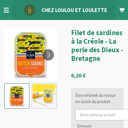
Passer
CHEZ LOULOU
ET
LOULETTE
au
contenu
principal
Filet de sardines
à la Créole - La
perle des Dieux -
Bretagne
6,20 €
Être informé du retour
en stock du produit
Envoyer