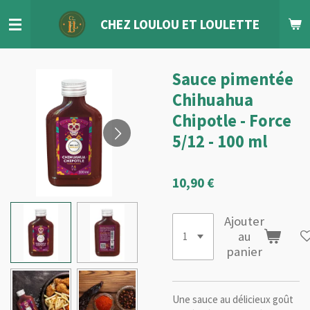
Passer
CHEZ LOULOU
ET
LOULETTE
au
contenu
principal
Sauce pimentée
Chihuahua
Chipotle - Force
5/12 - 100 ml
10,90 €
Ajouter
au
panier
Une sauce au délicieux goût