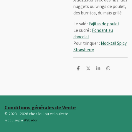
nuggets ou wings de poulet,
des burritos, du maïs grillé
Le salé :
Fajitas de poulet
Le sucré :
Fondant au
chocolat
Pour trinquer :
Mocktail Spicy
Strawberry
P
P
P
P
a
a
a
a
r
r
r
r
t
t
t
t
a
a
a
a
g
g
g
g
e
e
e
e
r
r
r
r
Conditions générales de Vente
© 2023 - 2026 chez loulou et loulette
Propulsé par
Webador