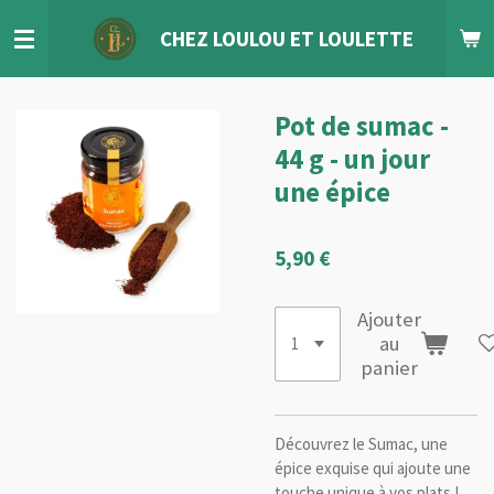
Passer
CHEZ LOULOU
ET
LOULETTE
au
contenu
principal
Pot de sumac -
44 g - un jour
une épice
5,90 €
Ajouter
au
panier
Découvrez le Sumac, une
épice exquise qui ajoute une
touche unique à vos plats !