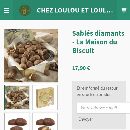
Passer
CHEZ LOULOU
ET
LOULETTE
au
contenu
principal
Sablés diamants
- La Maison du
Biscuit
17,90 €
Être informé du retour
en stock du produit
Envoyer