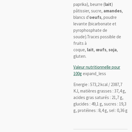
paprika), beurre (
lait
)
pâtissier, sucre,
amandes
,
blancs d'
oeufs
, poudre
levante (bicarbonate et
pyrophosphate de
soude).Traces possible de
fruits à
coque,
lait
,
œufs
,
soja
,
gluten.
Valeur nutritionnelle pour
100g
expand_less
Energie : 573,2 kcal / 2387,7
KJ, matières grasses : 37,4 g,
acides gras saturés : 21,7 g,
glucides : 49,1 g, sucres : 19,3
g, protéines : 8,4 g, sel : 0,36 g