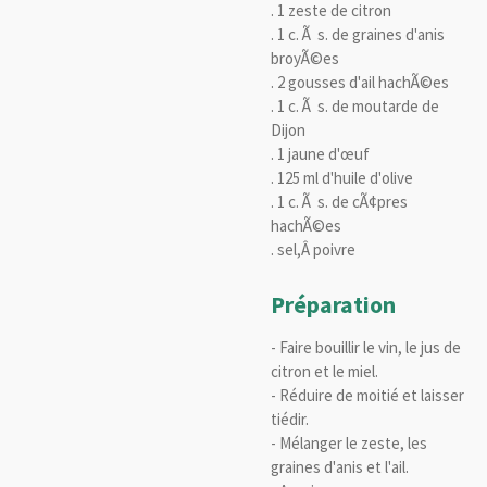
. 1 zeste de citron
. 1 c. Ã s. de graines d'anis
broyÃ©es
. 2 gousses d'ail hachÃ©es
. 1 c. Ã s. de moutarde de
Dijon
. 1 jaune d'œuf
. 125 ml d'huile d'olive
. 1 c. Ã s. de cÃ¢pres
hachÃ©es
. sel,Â poivre
Préparation
- Faire bouillir le vin, le jus de
citron et le miel.
- Réduire de moitié et laisser
tiédir.
- Mélanger le zeste, les
graines d'anis et l'ail.