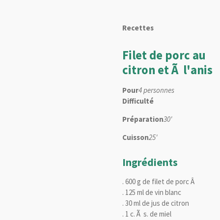
Recettes
Filet de porc au
citron et Ã l'anis
Pour
4 personnes
Difficulté
Préparation
30'
Cuisson
25'
Ingrédients
. 600 g de filet de porc Â
. 125 ml de vin blanc
. 30 ml de jus de citron
. 1 c. Ã s. de miel