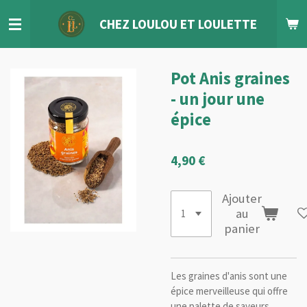
Passer
CHEZ LOULOU
ET
LOULETTE
au
contenu
principal
Pot Anis graines
- un jour une
épice
4,90 €
Ajouter
au
panier
Les graines d'anis sont une
épice merveilleuse qui offre
une palette de saveurs