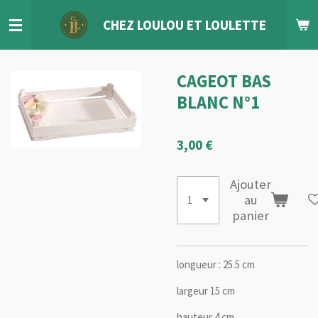
Passer
CHEZ LOULOU
ET
LOULETTE
au
contenu
principal
CAGEOT BAS
BLANC N°1
3,00 €
Ajouter
au
panier
longueur : 25.5 cm
largeur 15 cm
hauteur 4 cm