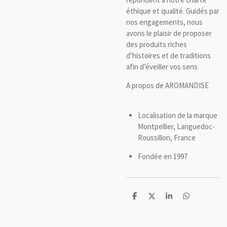
éthique et qualité. Guidés par
nos engagements, nous
avons le plaisir de proposer
des produits riches
d’histoires et de traditions
afin d’éveiller vos sens
A propos de AROMANDISE
Localisation de la marque
Montpellier, Languedoc-
Roussillon, France
Fondée en 1997
P
P
P
P
a
a
a
a
r
r
r
r
t
t
t
t