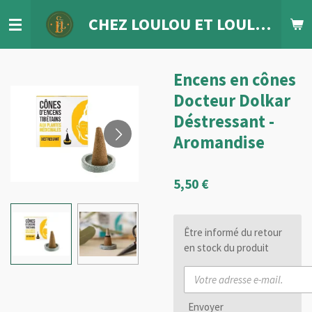
Passer
CHEZ LOULOU
ET
LOULETTE
au
contenu
principal
Encens en cônes
Docteur Dolkar
Déstressant -
Aromandise
5,50 €
Être informé du retour
en stock du produit
Envoyer