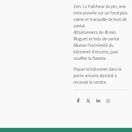
Zen. La fraîcheur du pin, une
note poivrée sur un fond plus
calme et tranquille de bois de
santal.
40 bâtonnets de 45 min.
Muguet et bois de santal
Allumer l'extrémité du
bâtonnet d'encens, puis
souffler la flamme.
Piquer le bâtonnet dans le
porte-encens destiné à
recevoir la cendre.
P
P
P
P
a
a
a
a
r
r
r
r
t
t
t
t
a
a
a
a
g
g
g
g
e
e
e
e