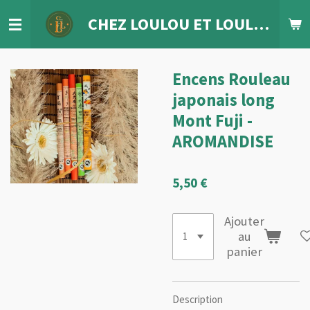
Passer
CHEZ LOULOU
ET
LOULETTE
au
contenu
principal
Encens Rouleau
japonais long
Mont Fuji -
AROMANDISE
5,50 €
Ajouter
au
panier
Description