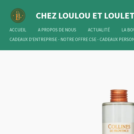
Passer
CHEZ LOULOU
ET
LOULET
au
contenu
principal
ACCUEIL
A PROPOS DE NOUS
ACTUALITÉ
LA B
CADEAUX D'ENTREPRISE - NOTRE OFFRE CSE - CADEAUX PERSO