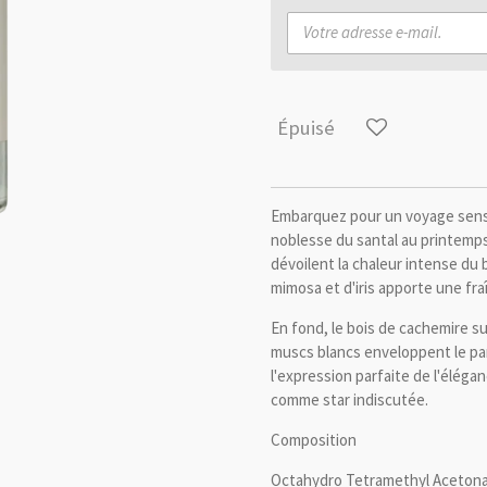
Épuisé
Embarquez pour un voyage sensor
noblesse du santal au printemp
dévoilent la chaleur intense du b
mimosa et d'iris apporte une fra
En fond, le bois de cachemire su
muscs blancs enveloppent le pa
l'expression parfaite de l'élégan
comme star indiscutée.
Composition
Octahydro Tetramethyl Aceton