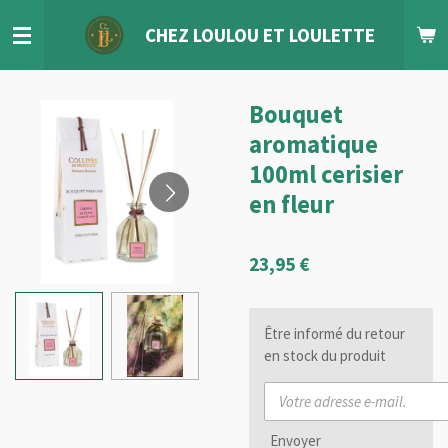
Passer
CHEZ LOULOU
ET
LOULETTE
au
contenu
principal
Bouquet
aromatique
100ml cerisier
en fleur
23,95 €
Être informé du retour
en stock du produit
Envoyer