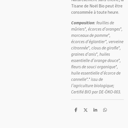
Tisane de Noël Bio peut être
consommée à toute heure.
Composition
: feuilles de
mûriers*, écorces d’oranges*,
morceaux de pomme*,
écorces d’églantier*, verveine
citronnée*, clous de girofle*,
graines d’anis*, huiles
essentielle d’orange douce*,
fleurs de souci organique*,
huile essentielle d’écorce de
cannelle*.* issu de
l’agriculture biologique;
Certifié BIO par DE-ÖKO-003.
P
P
P
P
a
a
a
a
r
r
r
r
t
t
t
t