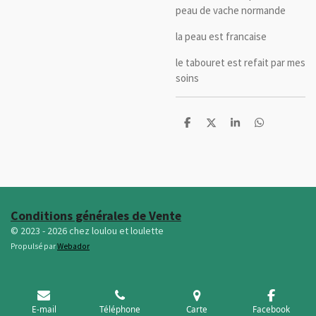
peau de vache normande
la peau est francaise
le tabouret est refait par mes
soins
P
P
P
P
a
a
a
a
r
r
r
r
t
t
t
t
a
a
a
a
g
g
g
g
e
e
e
e
r
r
r
r
Conditions générales de Vente
© 2023 - 2026 chez loulou et loulette
Propulsé par
Webador
E-mail
Téléphone
Carte
Facebook