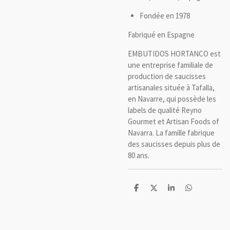
Fondée en 1978
Fabriqué en Espagne
EMBUTIDOS HORTANCO est
une entreprise familiale de
production de saucisses
artisanales située à Tafalla,
en Navarre, qui possède les
labels de qualité Reyno
Gourmet et Artisan Foods of
Navarra. La famille fabrique
des saucisses depuis plus de
80 ans.
P
P
P
P
a
a
a
a
r
r
r
r
t
t
t
t
a
a
a
a
g
g
g
g