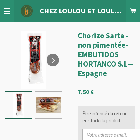
Passer
CHEZ LOULOU
ET
LOULETTE
au
contenu
principal
Chorizo Sarta -
non pimentée-
EMBUTIDOS
HORTANCO S.L—
Espagne
7,50 €
Être informé du retour
en stock du produit