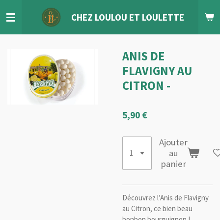
Passer
CHEZ LOULOU
ET
LOULETTE
au
contenu
principal
ANIS DE
FLAVIGNY AU
CITRON -
5,90 €
Ajouter
au
panier
Découvrez l’Anis de Flavigny
au Citron, ce bien beau
bonbon bourguignon !