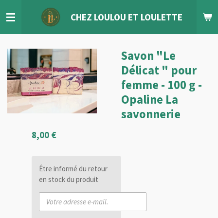
Passer
CHEZ LOULOU
ET
LOULETTE
au
contenu
principal
Savon "Le
Délicat " pour
femme - 100 g -
Opaline La
savonnerie
8,00 €
Être informé du retour
en stock du produit