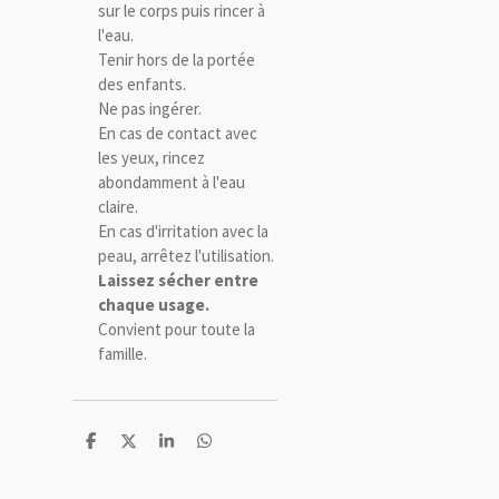
sur le corps puis rincer à
l'eau.
Tenir hors de la portée
des enfants.
Ne pas ingérer.
En cas de contact avec
les yeux, rincez
abondamment à l'eau
claire.
En cas d'irritation avec la
peau, arrêtez l'utilisation.
Laissez sécher entre
chaque usage.
Convient pour toute la
famille.
P
P
P
P
a
a
a
a
r
r
r
r
t
t
t
t