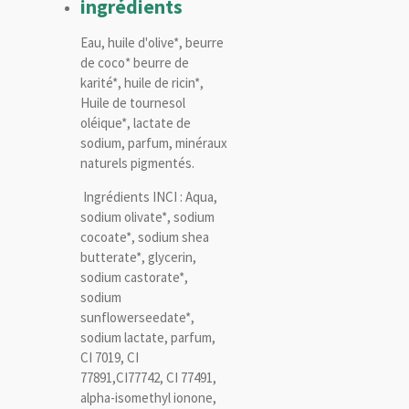
ingrédients
Eau, huile d'olive*, beurre
de coco* beurre de
karité*, huile de ricin*,
Huile de tournesol
oléique*, lactate de
sodium, parfum, minéraux
naturels pigmentés.
Ingrédients INCI : Aqua,
sodium olivate*, sodium
cocoate*, sodium shea
butterate*, glycerin,
sodium castorate*,
sodium
sunflowerseedate*,
sodium lactate, parfum,
CI 7019, CI
77891,CI77742, CI 77491,
alpha-isomethyl ionone,