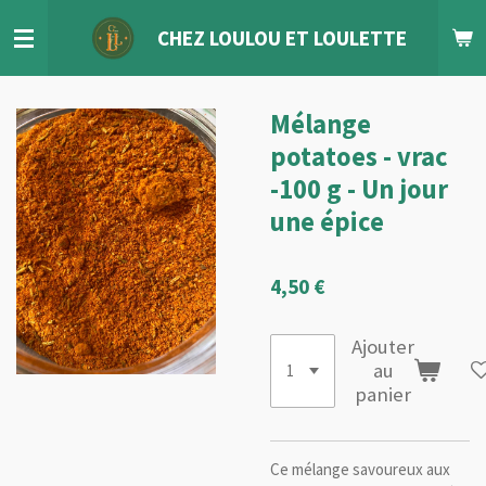
Passer
CHEZ LOULOU
ET
LOULETTE
au
contenu
principal
Mélange
potatoes - vrac
-100 g - Un jour
une épice
4,50 €
Ajouter
au
panier
Ce mélange savoureux aux