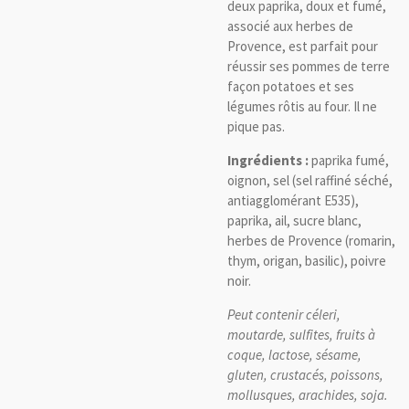
deux paprika, doux et fumé,
associé aux herbes de
Provence, est parfait pour
réussir ses pommes de terre
façon potatoes et ses
légumes rôtis au four. Il ne
pique pas.
Ingrédients :
paprika fumé,
oignon, sel (sel raffiné séché,
antiagglomérant E535),
paprika, ail, sucre blanc,
herbes de Provence (romarin,
thym, origan, basilic), poivre
noir.
Peut contenir céleri,
moutarde, sulfites, fruits à
coque, lactose, sésame,
gluten, crustacés, poissons,
mollusques, arachides, soja.