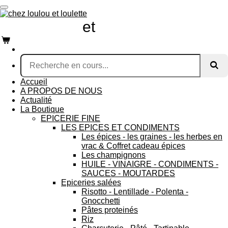
Passer
au
chez loulou
et
loulette
contenu
principal
Accueil
A PROPOS DE NOUS
Actualité
La Boutique
EPICERIE FINE
LES EPICES ET CONDIMENTS
Les épices - les graines - les herbes en
vrac & Coffret cadeau épices
Les champignons
HUILE - VINAIGRE - CONDIMENTS -
SAUCES - MOUTARDES
Epiceries salées
Risotto - Lentillade - Polenta -
Gnocchetti
Pâtes proteinés
Riz