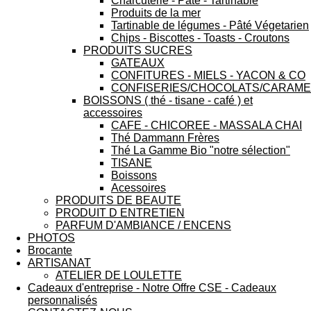
Charcuterie - Pâté - Tartinable
Produits de la mer
Tartinable de légumes - Pâté Végetarien
Chips - Biscottes - Toasts - Croutons
PRODUITS SUCRES
GATEAUX
CONFITURES - MIELS - YACON & CO
CONFISERIES/CHOCOLATS/CARAME
BOISSONS ( thé - tisane - café ) et
accessoires
CAFE - CHICOREE - MASSALA CHAI
Thé Dammann Frères
Thé La Gamme Bio "notre sélection"
TISANE
Boissons
Acessoires
PRODUITS DE BEAUTE
PRODUIT D ENTRETIEN
PARFUM D'AMBIANCE / ENCENS
PHOTOS
Brocante
ARTISANAT
ATELIER DE LOULETTE
Cadeaux d'entreprise - Notre Offre CSE - Cadeaux
personnalisés