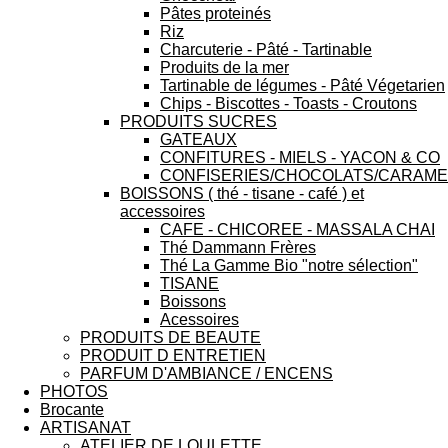
Pâtes proteinés
Riz
Charcuterie - Pâté - Tartinable
Produits de la mer
Tartinable de légumes - Pâté Végetarien
Chips - Biscottes - Toasts - Croutons
PRODUITS SUCRES
GATEAUX
CONFITURES - MIELS - YACON & CO
CONFISERIES/CHOCOLATS/CARAME
BOISSONS ( thé - tisane - café ) et
accessoires
CAFE - CHICOREE - MASSALA CHAI
Thé Dammann Frères
Thé La Gamme Bio "notre sélection"
TISANE
Boissons
Acessoires
PRODUITS DE BEAUTE
PRODUIT D ENTRETIEN
PARFUM D'AMBIANCE / ENCENS
PHOTOS
Brocante
ARTISANAT
ATELIER DE LOULETTE