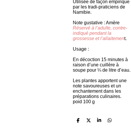
Utilisée de façon empirique
par les tradi-praticiens de
Namibie.
Note gustative : Amère
Réservé à l’adulte, contre-
indiqué pendant la
grossesse et l’allaitemen
t.
Usage :
En décoction 15 minutes à
raison d’une cuillère à
soupe pour ¼ de litre d’eau.
Les plantes apportent une
note savoureuses et un
enchantement dans les
préparations culinaires.
poid 100 g
P
P
P
P
a
a
a
a