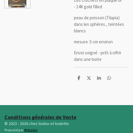
Les crochets en plaqué or
-
14K gold filled
peau de poisson (Tilapia)
dans les sphères , teintées
blancs
mesure :5 cm environ
Envoi soigné - prêt à offrir
dans une boite
P
P
P
P
a
a
a
a
r
r
r
r
t
t
t
t
a
a
a
a
g
g
g
g
e
e
e
e
r
r
r
r
Conditions générales de Vente
© 2023 - 2026 chez loulou et loulette
Propulsé par
Webador