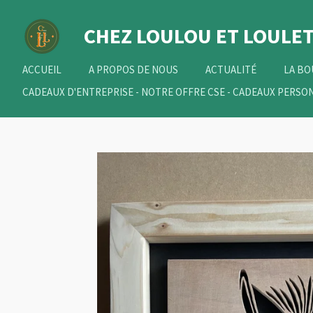
Passer
CHEZ LOULOU
ET
LOULET
au
contenu
principal
ACCUEIL
A PROPOS DE NOUS
ACTUALITÉ
LA B
CADEAUX D'ENTREPRISE - NOTRE OFFRE CSE - CADEAUX PERSO