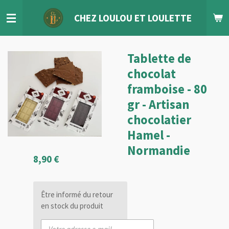
Passer
CHEZ LOULOU
ET
LOULETTE
au
contenu
principal
Tablette de
chocolat
framboise - 80
gr - Artisan
chocolatier
Hamel -
Normandie
8,90 €
Être informé du retour
en stock du produit