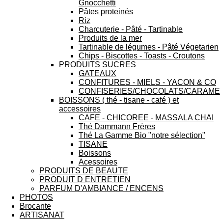
Gnocchetti
Pâtes proteinés
Riz
Charcuterie - Pâté - Tartinable
Produits de la mer
Tartinable de légumes - Pâté Végetarien
Chips - Biscottes - Toasts - Croutons
PRODUITS SUCRES
GATEAUX
CONFITURES - MIELS - YACON & CO
CONFISERIES/CHOCOLATS/CARAME
BOISSONS ( thé - tisane - café ) et
accessoires
CAFE - CHICOREE - MASSALA CHAI
Thé Dammann Frères
Thé La Gamme Bio "notre sélection"
TISANE
Boissons
Acessoires
PRODUITS DE BEAUTE
PRODUIT D ENTRETIEN
PARFUM D'AMBIANCE / ENCENS
PHOTOS
Brocante
ARTISANAT