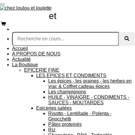
Passer
au
chez loulou
et
loulette
contenu
principal
Accueil
A PROPOS DE NOUS
Actualité
La Boutique
EPICERIE FINE
LES EPICES ET CONDIMENTS
Les épices - les graines - les herbes en
vrac & Coffret cadeau épices
Les champignons
HUILE - VINAIGRE - CONDIMENTS -
SAUCES - MOUTARDES
Epiceries salées
Risotto - Lentillade - Polenta -
Gnocchetti
Pâtes proteinés
Riz