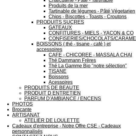
Charcuterie - Pâté - Tartinable
Produits de la mer
Tartinable de légumes - Pâté Végetarien
Chips - Biscottes - Toasts - Croutons
PRODUITS SUCRES
GATEAUX
CONFITURES - MIELS - YACON & CO
CONFISERIES/CHOCOLATS/CARAME
BOISSONS ( thé - tisane - café ) et
accessoires
CAFE - CHICOREE - MASSALA CHAI
Thé Dammann Frères
Thé La Gamme Bio "notre sélection"
TISANE
Boissons
Acessoires
PRODUITS DE BEAUTE
PRODUIT D ENTRETIEN
PARFUM D'AMBIANCE / ENCENS
PHOTOS
Brocante
ARTISANAT
ATELIER DE LOULETTE
Cadeaux d'entreprise - Notre Offre CSE - Cadeaux
personnalisés