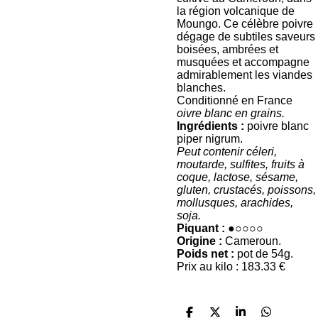
la région volcanique de
Moungo. Ce célèbre poivre
dégage de subtiles saveurs
boisées, ambrées et
musquées et accompagne
admirablement les viandes
blanches.
Conditionné en France
oivre blanc en grains.
Ingrédients :
poivre blanc
piper nigrum.
Peut contenir céleri,
moutarde, sulfites, fruits à
coque, lactose, sésame,
gluten, crustacés, poissons,
mollusques, arachides,
soja.
Piquant :
●○○○○
Origine :
Cameroun.
Poids net :
pot de 54g.
Prix au kilo : 183.33 €
P
P
P
P