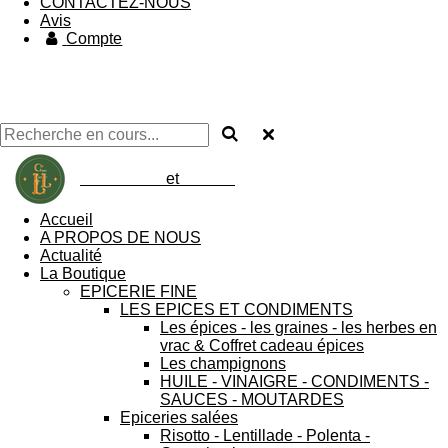
CONTACTEZ-NOUS
Avis
Compte
chez loulou
et
loulette
Accueil
A PROPOS DE NOUS
Actualité
La Boutique
EPICERIE FINE
LES EPICES ET CONDIMENTS
Les épices - les graines - les herbes en
vrac & Coffret cadeau épices
Les champignons
HUILE - VINAIGRE - CONDIMENTS -
SAUCES - MOUTARDES
Epiceries salées
Risotto - Lentillade - Polenta -