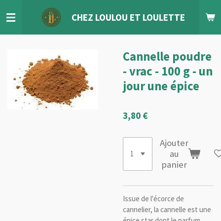
Passer
CHEZ LOULOU
ET
LOULETTE
au
contenu
principal
Cannelle poudre
- vrac - 100 g - un
jour une épice
3,80 €
Ajouter
au
panier
Issue de l'écorce de
cannelier, la cannelle est une
épice star dont le parfum