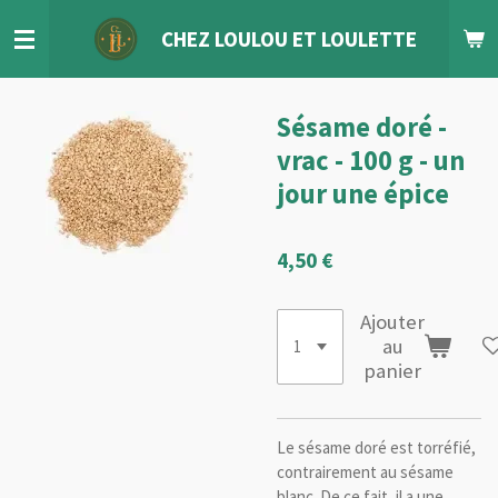
Passer
CHEZ LOULOU
ET
LOULETTE
au
contenu
principal
Sésame doré -
vrac - 100 g - un
jour une épice
4,50 €
Ajouter
au
panier
Le sésame doré est torréfié,
contrairement au sésame
blanc. De ce fait, il a une