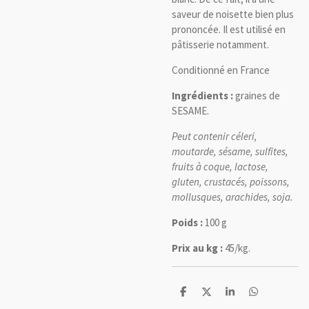
saveur de noisette bien plus
prononcée. Il est utilisé en
pâtisserie notamment.
Conditionné en France
Ingrédients :
graines de
SESAME.
Peut contenir céleri,
moutarde, sésame, sulfites,
fruits à coque, lactose,
gluten, crustacés, poissons,
mollusques, arachides, soja.
Poids :
100 g
Prix au kg :
45/kg.
P
P
P
P
a
a
a
a