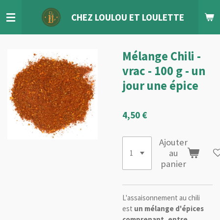
Passer
CHEZ LOULOU
ET
LOULETTE
au
contenu
principal
Mélange Chili -
vrac - 100 g - un
jour une épice
4,50 €
Ajouter
au
panier
L'assaisonnement au chili
est
un mélange d'épices
comprenant, entre