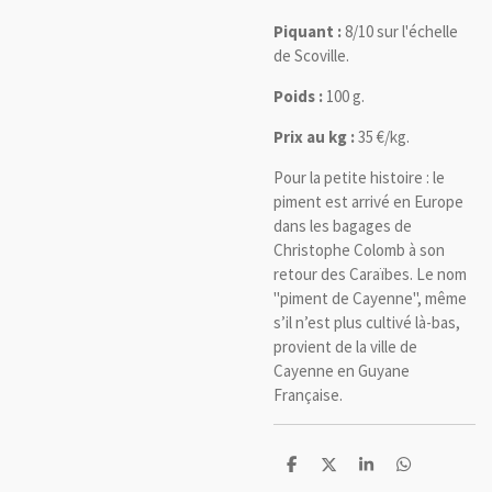
Piquant
:
8/10 sur l'échelle
de Scoville.
Poids :
100 g.
Prix au kg :
35
€/kg.
Pour la petite histoire : le
piment est arrivé en Europe
dans les bagages de
Christophe Colomb à son
retour des Caraïbes. Le nom
"piment de Cayenne", même
s’il n’est plus cultivé là-bas,
provient de la ville de
Cayenne en Guyane
Française.
P
P
P
P
a
a
a
a