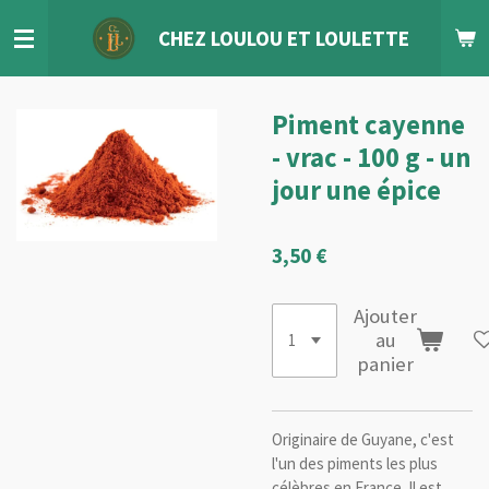
Passer
CHEZ LOULOU
ET
LOULETTE
au
contenu
principal
Piment cayenne
- vrac - 100 g - un
jour une épice
3,50 €
Ajouter
au
panier
Originaire de Guyane, c'est
l'un des piments les plus
célèbres en France. Il est