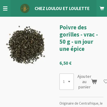
Passer
CHEZ LOULOU
ET
LOULETTE
au
contenu
principal
Poivre des
gorilles - vrac -
50 g - un jour
une épice
6,50 €
Ajouter
au
panier
Originaire de Centrafrique, le