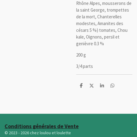
Rhône Alpes, mousserons de
la saint George, trompettes
de la mort, Chanterelles
modestes, Amanites des
césars 5 %) tomates, Chou
kale, Oignons, persil et
genièvre 0.3 %
200 g
3/4 parts
P
P
P
P
a
a
a
a
r
r
r
r
t
t
t
t
a
a
a
a
g
g
g
g
e
e
e
e
r
r
r
r
Conditions générales de Vente
© 2023 - 2026 chez loulou et loulette