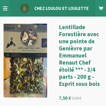
Passer
CHEZ LOULOU
ET
LOULETTE
au
contenu
principal
Lentillade
Forestière avec
une pointe de
Genièvre par
Emmanuel
Renaut Chef
étoilé *** - 3/4
parts - 200 g -
Esprit sous bois
7,50 €
9,00 €