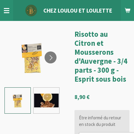
Passer
CHEZ LOULOU
ET
LOULETTE
au
contenu
principal
Risotto au
Citron et
Mousserons
d'Auvergne - 3/4
parts - 300 g -
Esprit sous bois
8,90 €
Être informé du retour
en stock du produit